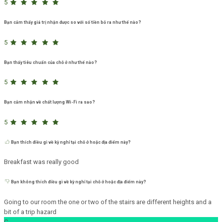
5
Bạn cảm thấy giá trị nhận được so với số tiền bỏ ra như thế nào?
5
Bạn thấy tiêu chuẩn của chỗ ở như thế nào?
5
Bạn cảm nhận về chất lượng Wi-Fi ra sao?
5
Bạn thích điều gì về kỳ nghỉ tại chỗ ở hoặc địa điểm này?
Breakfast was really good
Bạn không thích điều gì về kỳ nghỉ tại chỗ ở hoặc địa điểm này?
Going to our room the one or two of the stairs are different heights and a
bit of a trip hazard
C