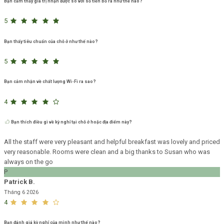
Bạn cảm thấy giá trị nhận được so với số tiền bỏ ra như thế nào?
5
Bạn thấy tiêu chuẩn của chỗ ở như thế nào?
5
Bạn cảm nhận về chất lượng Wi-Fi ra sao?
4
Bạn thích điều gì về kỳ nghỉ tại chỗ ở hoặc địa điểm này?
All the staff were very pleasant and helpful breakfast was lovely and priced
very reasonable. Rooms were clean and a big thanks to Susan who was
always on the go
P
Patrick B.
Tháng 6 2026
4
Bạn đánh giá kỳ nghỉ của mình như thế nào?