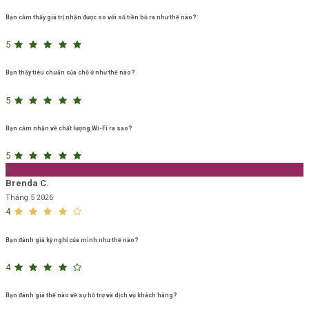
Bạn cảm thấy giá trị nhận được so với số tiền bỏ ra như thế nào?
5
Bạn thấy tiêu chuẩn của chỗ ở như thế nào?
5
Bạn cảm nhận về chất lượng Wi-Fi ra sao?
5
B
Brenda C.
Tháng 5 2026
4
Bạn đánh giá kỳ nghỉ của mình như thế nào?
4
Bạn đánh giá thế nào về sự hỗ trợ và dịch vụ khách hàng?