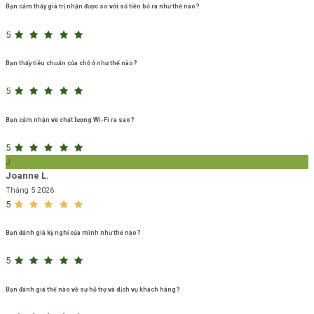
Bạn cảm thấy giá trị nhận được so với số tiền bỏ ra như thế nào?
5
Bạn thấy tiêu chuẩn của chỗ ở như thế nào?
5
Bạn cảm nhận về chất lượng Wi-Fi ra sao?
5
J
Joanne L.
Tháng 5 2026
5
Bạn đánh giá kỳ nghỉ của mình như thế nào?
5
Bạn đánh giá thế nào về sự hỗ trợ và dịch vụ khách hàng?