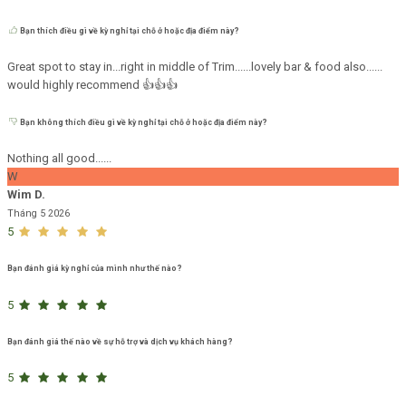
Bạn thích điều gì về kỳ nghỉ tại chỗ ở hoặc địa điểm này?
Great spot to stay in...right in middle of Trim......lovely bar & food also......
would highly recommend 👍👍👍
Bạn không thích điều gì về kỳ nghỉ tại chỗ ở hoặc địa điểm này?
Nothing all good......
W
Wim D.
Tháng 5 2026
5
Bạn đánh giá kỳ nghỉ của mình như thế nào?
5
Bạn đánh giá thế nào về sự hỗ trợ và dịch vụ khách hàng?
5