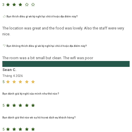
3
Bạn thích điều gì về kỳ nghỉ tại chỗ ở hoặc địa điểm này?
The location was great and the food was lovely. Also the staff were very
nice.
Bạn không thích điều gì về kỳ nghỉ tại chỗ ở hoặc địa điểm này?
The room was a bit small but clean. The wifi was poor
S
Sean C.
Tháng 4 2026
5
Bạn đánh giá kỳ nghỉ của mình như thế nào?
5
Bạn đánh giá thế nào về sự hỗ trợ và dịch vụ khách hàng?
5