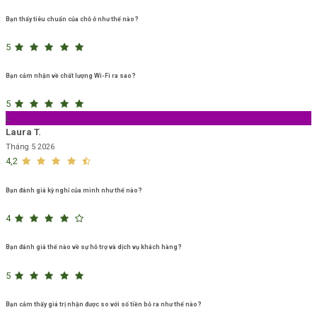
Bạn thấy tiêu chuẩn của chỗ ở như thế nào?
5
Bạn cảm nhận về chất lượng Wi-Fi ra sao?
5
L
Laura T.
Tháng 5 2026
4,2
Bạn đánh giá kỳ nghỉ của mình như thế nào?
4
Bạn đánh giá thế nào về sự hỗ trợ và dịch vụ khách hàng?
5
Bạn cảm thấy giá trị nhận được so với số tiền bỏ ra như thế nào?