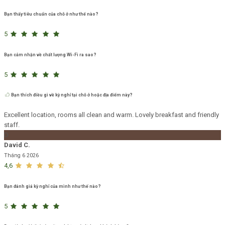
Bạn thấy tiêu chuẩn của chỗ ở như thế nào?
5
Bạn cảm nhận về chất lượng Wi-Fi ra sao?
5
Bạn thích điều gì về kỳ nghỉ tại chỗ ở hoặc địa điểm này?
Excellent location, rooms all clean and warm. Lovely breakfast and friendly
staff.
D
David C.
Tháng 6 2026
4,6
Bạn đánh giá kỳ nghỉ của mình như thế nào?
5