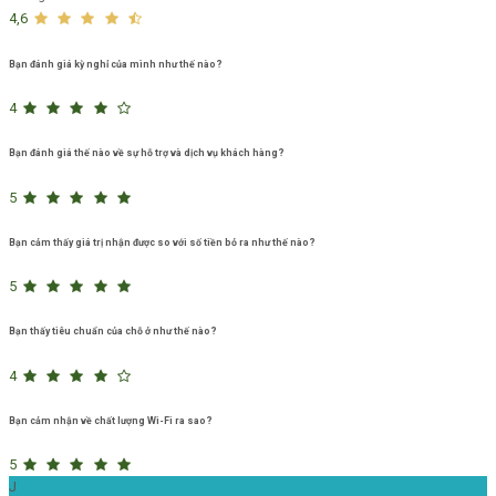
4,6
Bạn đánh giá kỳ nghỉ của mình như thế nào?
4
Bạn đánh giá thế nào về sự hỗ trợ và dịch vụ khách hàng?
5
Bạn cảm thấy giá trị nhận được so với số tiền bỏ ra như thế nào?
5
Bạn thấy tiêu chuẩn của chỗ ở như thế nào?
4
Bạn cảm nhận về chất lượng Wi-Fi ra sao?
5
J