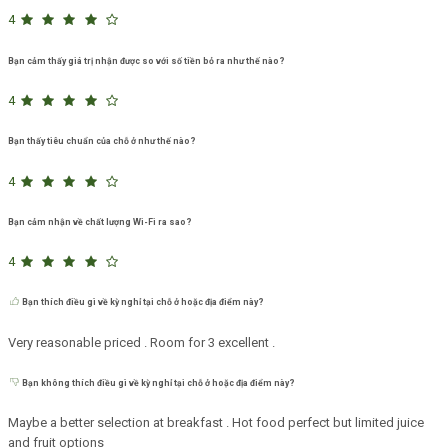
4
Bạn cảm thấy giá trị nhận được so với số tiền bỏ ra như thế nào?
4
Bạn thấy tiêu chuẩn của chỗ ở như thế nào?
4
Bạn cảm nhận về chất lượng Wi-Fi ra sao?
4
Bạn thích điều gì về kỳ nghỉ tại chỗ ở hoặc địa điểm này?
Very reasonable priced . Room for 3 excellent .
Bạn không thích điều gì về kỳ nghỉ tại chỗ ở hoặc địa điểm này?
Maybe a better selection at breakfast . Hot food perfect but limited juice
and fruit options