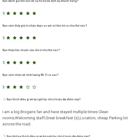
Bạn đánh giá thế nào về sự hỗ trợ và dịch vụ khách hàng?
5
Bạn cảm thấy giá trị nhận được so với số tiền bỏ ra như thế nào?
5
Bạn thấy tiêu chuẩn của chỗ ở như thế nào?
5
Bạn cảm nhận về chất lượng Wi-Fi ra sao?
3
Bạn thích điều gì về kỳ nghỉ tại chỗ ở hoặc địa điểm này?
I am a big Brogans fan and have stayed multiple times Clean
rooms;Welcoming staff;Great breakfast (s);Location; cheap Parking lot
across the road.
Bạn không thích điều gì về kỳ nghỉ tại chỗ ở hoặc địa điểm này?