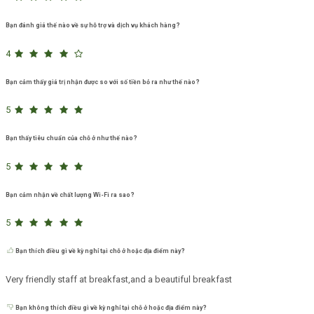
Bạn đánh giá thế nào về sự hỗ trợ và dịch vụ khách hàng?
4
Bạn cảm thấy giá trị nhận được so với số tiền bỏ ra như thế nào?
5
Bạn thấy tiêu chuẩn của chỗ ở như thế nào?
5
Bạn cảm nhận về chất lượng Wi-Fi ra sao?
5
Bạn thích điều gì về kỳ nghỉ tại chỗ ở hoặc địa điểm này?
Very friendly staff at breakfast,and a beautiful breakfast
Bạn không thích điều gì về kỳ nghỉ tại chỗ ở hoặc địa điểm này?