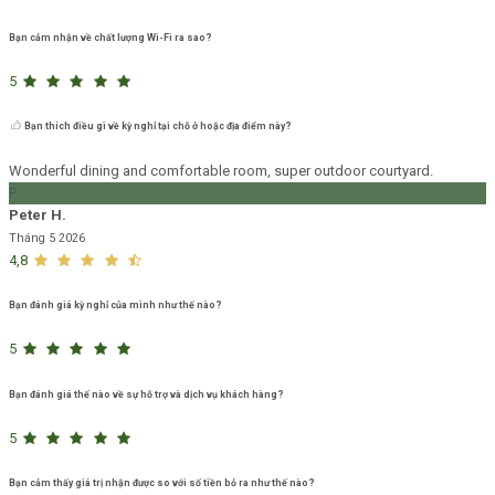
Bạn cảm nhận về chất lượng Wi-Fi ra sao?
5
Bạn thích điều gì về kỳ nghỉ tại chỗ ở hoặc địa điểm này?
Wonderful dining and comfortable room, super outdoor courtyard.
P
Peter H.
Tháng 5 2026
4,8
Bạn đánh giá kỳ nghỉ của mình như thế nào?
5
Bạn đánh giá thế nào về sự hỗ trợ và dịch vụ khách hàng?
5
Bạn cảm thấy giá trị nhận được so với số tiền bỏ ra như thế nào?