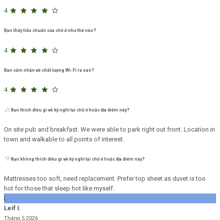
4
Bạn thấy tiêu chuẩn của chỗ ở như thế nào?
4
Bạn cảm nhận về chất lượng Wi-Fi ra sao?
4
Bạn thích điều gì về kỳ nghỉ tại chỗ ở hoặc địa điểm này?
On site pub and breakfast. We were able to park right out front. Location in
town and walkable to all points of interest.
Bạn không thích điều gì về kỳ nghỉ tại chỗ ở hoặc địa điểm này?
Mattresses too soft, need replacement. Prefer top sheet as duvet is too
hot for those that sleep hot like myself.
L
Leif I.
Tháng 5 2026