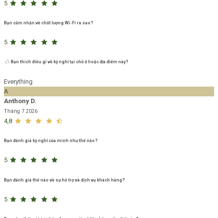
5
Bạn cảm nhận về chất lượng Wi-Fi ra sao?
5
Bạn thích điều gì về kỳ nghỉ tại chỗ ở hoặc địa điểm này?
Everything
A
Anthony D.
Tháng 7 2026
4,8
Bạn đánh giá kỳ nghỉ của mình như thế nào?
5
Bạn đánh giá thế nào về sự hỗ trợ và dịch vụ khách hàng?
5