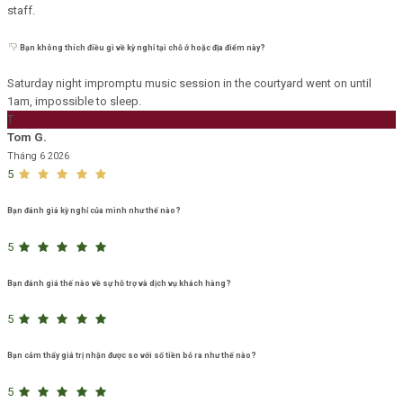
staff.
Bạn không thích điều gì về kỳ nghỉ tại chỗ ở hoặc địa điểm này?
Saturday night impromptu music session in the courtyard went on until
1am, impossible to sleep.
T
Tom G.
Tháng 6 2026
5
Bạn đánh giá kỳ nghỉ của mình như thế nào?
5
Bạn đánh giá thế nào về sự hỗ trợ và dịch vụ khách hàng?
5
Bạn cảm thấy giá trị nhận được so với số tiền bỏ ra như thế nào?
5