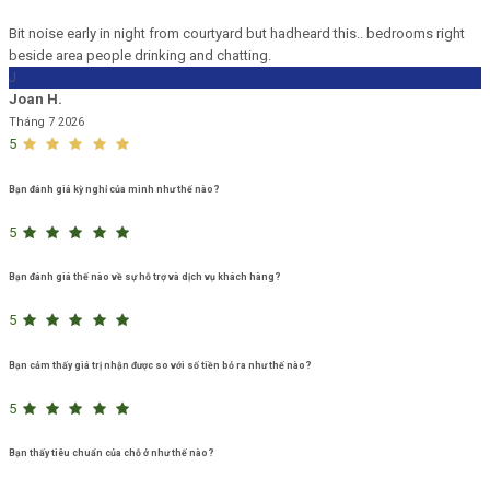
Bit noise early in night from courtyard but hadheard this.. bedrooms right
beside area people drinking and chatting.
J
Joan H.
Tháng 7 2026
5
Bạn đánh giá kỳ nghỉ của mình như thế nào?
5
Bạn đánh giá thế nào về sự hỗ trợ và dịch vụ khách hàng?
5
Bạn cảm thấy giá trị nhận được so với số tiền bỏ ra như thế nào?
5
Bạn thấy tiêu chuẩn của chỗ ở như thế nào?