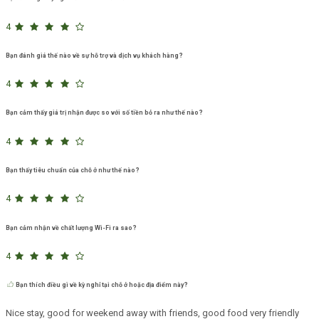
4
Bạn đánh giá thế nào về sự hỗ trợ và dịch vụ khách hàng?
4
Bạn cảm thấy giá trị nhận được so với số tiền bỏ ra như thế nào?
4
Bạn thấy tiêu chuẩn của chỗ ở như thế nào?
4
Bạn cảm nhận về chất lượng Wi-Fi ra sao?
4
Bạn thích điều gì về kỳ nghỉ tại chỗ ở hoặc địa điểm này?
Nice stay, good for weekend away with friends, good food very friendly