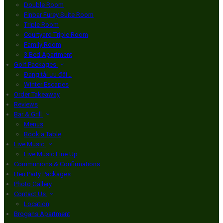
Double Room
Finbar Furey Suite Room
Triple Room
Courtyard Triple Room
Family Room
3 Bed Apartment
Golf Packages
Đang tải ưu đãi…
Winter Escapes
Order Takeaway
Reviews
Bar & Grill
Menus
Book a Table
Live Music
Live Music Line Up
Communions & Confirmations
Hen Party Packages
Photo Gallery
Contact Us
Location
Brogans Apartment