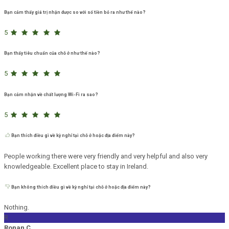
Bạn cảm thấy giá trị nhận được so với số tiền bỏ ra như thế nào?
5
Bạn thấy tiêu chuẩn của chỗ ở như thế nào?
5
Bạn cảm nhận về chất lượng Wi-Fi ra sao?
5
Bạn thích điều gì về kỳ nghỉ tại chỗ ở hoặc địa điểm này?
People working there were very friendly and very helpful and also very
knowledgeable. Excellent place to stay in Ireland.
Bạn không thích điều gì về kỳ nghỉ tại chỗ ở hoặc địa điểm này?
Nothing.
R
Ronan C.