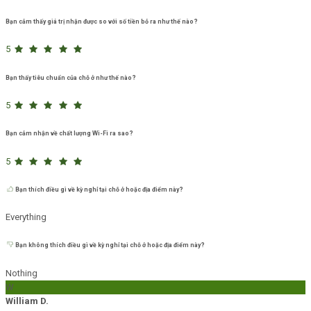
Bạn cảm thấy giá trị nhận được so với số tiền bỏ ra như thế nào?
5
Bạn thấy tiêu chuẩn của chỗ ở như thế nào?
5
Bạn cảm nhận về chất lượng Wi-Fi ra sao?
5
Bạn thích điều gì về kỳ nghỉ tại chỗ ở hoặc địa điểm này?
Everything
Bạn không thích điều gì về kỳ nghỉ tại chỗ ở hoặc địa điểm này?
Nothing
W
William D.