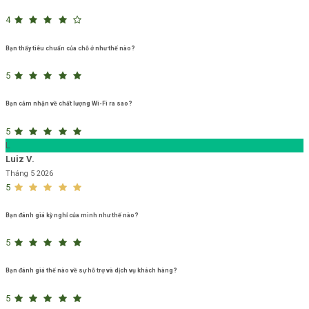
4
Bạn thấy tiêu chuẩn của chỗ ở như thế nào?
5
Bạn cảm nhận về chất lượng Wi-Fi ra sao?
5
L
Luiz V.
Tháng 5 2026
5
Bạn đánh giá kỳ nghỉ của mình như thế nào?
5
Bạn đánh giá thế nào về sự hỗ trợ và dịch vụ khách hàng?
5