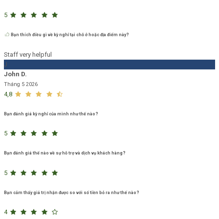
5
Bạn thích điều gì về kỳ nghỉ tại chỗ ở hoặc địa điểm này?
Staff very helpful
J
John D.
Tháng 5 2026
4,8
Bạn đánh giá kỳ nghỉ của mình như thế nào?
5
Bạn đánh giá thế nào về sự hỗ trợ và dịch vụ khách hàng?
5
Bạn cảm thấy giá trị nhận được so với số tiền bỏ ra như thế nào?
4