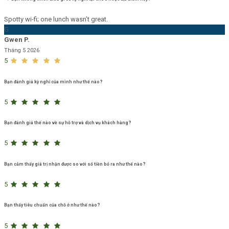
Spotty wi-fi; one lunch wasn’t great.
G
Gwen P.
Tháng 5 2026
5
Bạn đánh giá kỳ nghỉ của mình như thế nào?
5
Bạn đánh giá thế nào về sự hỗ trợ và dịch vụ khách hàng?
5
Bạn cảm thấy giá trị nhận được so với số tiền bỏ ra như thế nào?
5
Bạn thấy tiêu chuẩn của chỗ ở như thế nào?
5