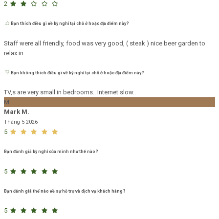
2
Bạn thích điều gì về kỳ nghỉ tại chỗ ở hoặc địa điểm này?
Staff were all friendly, food was very good, ( steak ) nice beer garden to
relax in..
Bạn không thích điều gì về kỳ nghỉ tại chỗ ở hoặc địa điểm này?
TV,s are very small in bedrooms.. Internet slow..
M
Mark M.
Tháng 5 2026
5
Bạn đánh giá kỳ nghỉ của mình như thế nào?
5
Bạn đánh giá thế nào về sự hỗ trợ và dịch vụ khách hàng?
5