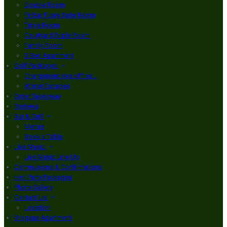
Double Room
Finbar Furey Suite Room
Triple Room
Courtyard Triple Room
Family Room
3 Bed Apartment
Golf Packages
Chargement des offres…
Winter Escapes
Order Takeaway
Reviews
Bar & Grill
Menus
Book a Table
Live Music
Live Music Line Up
Communions & Confirmations
Hen Party Packages
Photo Gallery
Contact Us
Location
Brogans Apartment