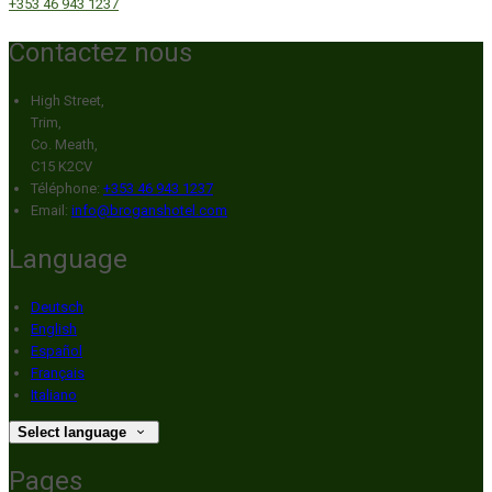
+353 46 943 1237
Contactez nous
High Street,
Trim,
Co. Meath,
C15 K2CV
Téléphone
:
+353 46 943 1237
Email:
info@broganshotel.com
Language
Deutsch
English
Español
Français
Italiano
Select language
Pages