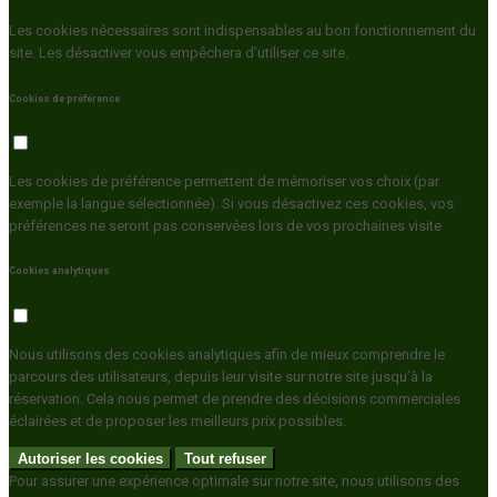
Les cookies nécessaires sont indispensables au bon fonctionnement du
site. Les désactiver vous empêchera d’utiliser ce site.
Cookies de préférence
Les cookies de préférence permettent de mémoriser vos choix (par
exemple la langue sélectionnée). Si vous désactivez ces cookies, vos
préférences ne seront pas conservées lors de vos prochaines visite
Cookies analytiques
Nous utilisons des cookies analytiques afin de mieux comprendre le
parcours des utilisateurs, depuis leur visite sur notre site jusqu’à la
réservation. Cela nous permet de prendre des décisions commerciales
éclairées et de proposer les meilleurs prix possibles.
Autoriser les cookies
Tout refuser
Pour assurer une expérience optimale sur notre site, nous utilisons des