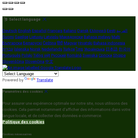
Select language
Deutsch
English
Español
Français
Italiano
Dansk
Ελληνικά
Eesti
العربية
Suomi
Gaeilge
Lietuvių
Latviešu
Македонски
Bahasa melayu
Malti
Български
Беларускі
Čeština
हिंदी
Magyar
Hrvatski
Bahasa indonesia
עברית
Íslenska
Norsk
Nederlands
Türkçe
ไทย
Українська
日本語
한국어
Português
Polski
Tiếng việt
Русский
Română
Svenska
Српски
Shqipe
Slovenščina
Slovenčina
中文
Powered by
Translate
Paramètres des cookies
Pour assurer une expérience optimale sur notre site, nous utilisons des
cookies. Cela permet notamment d'afficher des informations dans votre
langue locale, et de collecter des données e-commerce.
Politique des cookies
Cookies nécessaires