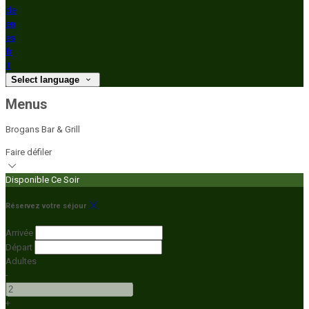
de
en
es
fr
it
Select language
Menus
Brogans Bar & Grill
Faire défiler
Disponible Ce Soir
Réservez votre séjour
Arrivée
Départ
Adultes
-
+