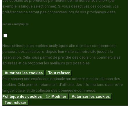
Les cookies de préférence permettent de mémoriser vos choix (par
exemple la langue sélectionnée). Si vous désactivez ces cookies, vos
préférences ne seront pas conservées lors de vos prochaines visite
Cookies analytiques
Nous utilisons des cookies analytiques afin de mieux comprendre le
parcours des utilisateurs, depuis leur visite sur notre site jusqu’à la
réservation. Cela nous permet de prendre des décisions commerciales
éclairées et de proposer les meilleurs prix possibles.
Autoriser les cookies
Tout refuser
Pour assurer une expérience optimale sur notre site, nous utilisons des
cookies. Cela permet notamment d'afficher des informations dans votre
langue locale, et de collecter des données e-commerce.
Politique des cookies
Modifier
Autoriser les cookies
Tout refuser