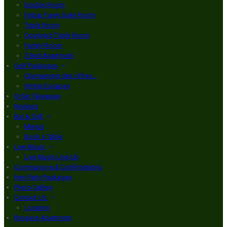
Double Room
Finbar Furey Suite Room
Triple Room
Courtyard Triple Room
Family Room
3 Bed Apartment
Golf Packages
Chargement des offres…
Winter Escapes
Order Takeaway
Reviews
Bar & Grill
Menus
Book a Table
Live Music
Live Music Line Up
Communions & Confirmations
Hen Party Packages
Photo Gallery
Contact Us
Location
Brogans Apartment