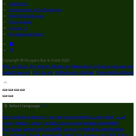
Live Music
Communions & Confirmations
Hen Party Packages
Photo Gallery
Contact Us
Brogans Apartment
Copyright ©
Brogans Bar & Hotel 2026
PMS sur Cloud, Site Internet, Moteur de Réservation & Channel Manager par
GuestDiary.com
|
Plan du site
|
Politique des cookies
|
Termes et Conditions
Select language
Deutsch
English
Español
Français
Italiano
Dansk
Ελληνικά
Eesti
العربية
Suomi
Gaeilge
Lietuvių
Latviešu
Македонски
Bahasa melayu
Malti
Български
Беларускі
Čeština
हिंदी
Magyar
Hrvatski
Bahasa indonesia
עברית
Íslenska
Norsk
Nederlands
Türkçe
ไทย
Українська
日本語
한국어