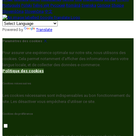
Português
Polski
Tiếng việt
Русский
Română
Svenska
Српски
Shqipe
Slovenščina
Slovenčina
中文
Powered by
Translate
Paramètres des cookies
Pour assurer une expérience optimale sur notre site, nous utilisons des
cookies. Cela permet notamment d'afficher des informations dans votre
langue locale, et de collecter des données e-commerce.
Politique des cookies
Cookies nécessaires
Les cookies nécessaires sont indispensables au bon fonctionnement du
site. Les désactiver vous empêchera d’utiliser ce site.
Cookies de préférence