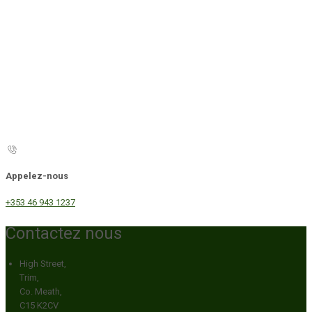
Appelez-nous
+353 46 943 1237
Contactez nous
High Street,
Trim,
Co. Meath,
C15 K2CV