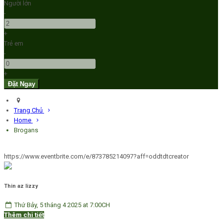
Người lớn
-
+
Trẻ em
-
+
Trang Chủ
Home
Brogans
https://www.eventbrite.com/e/873785214097?aff=oddtdtcreator
Thin az lizzy
Thứ Bảy, 5 tháng 4 2025 at 7:00CH
Thêm chi tiết