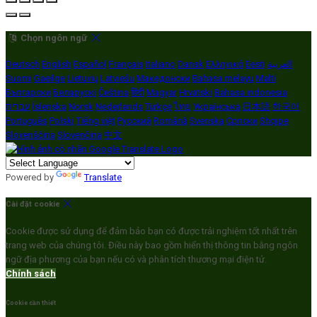
Chọn ngôn ngữ
Deutsch
English
Español
Français
Italiano
Dansk
Ελληνικά
Eesti
العربية
Suomi
Gaeilge
Lietuvių
Latviešu
Македонски
Bahasa melayu
Malti
Български
Беларускі
Čeština
हिंदी
Magyar
Hrvatski
Bahasa indonesia
עברית
Íslenska
Norsk
Nederlands
Türkçe
ไทย
Українська
日本語
한국어
Português
Polski
Tiếng việt
Русский
Română
Svenska
Српски
Shqipe
Slovenščina
Slovenčina
中文
Powered by
Translate
Cài đặt cookie
Cookie được sử dụng để đảm bảo bạn có được trải nghiệm tốt nhất trên
trang web của chúng tôi. Điều này bao gồm hiển thị thông tin bằng ngôn
ngữ địa phương của bạn nếu có và phân tích thương mại điện tử.
Chính sách
Cookie cần thiết