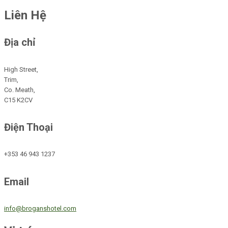
Liên Hệ
Địa chỉ
High Street,
Trim,
Co. Meath,
C15 K2CV
Điện Thoại
+353 46 943 1237
Email
info@broganshotel.com