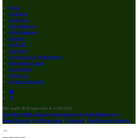
Home
Weddings
Our Rooms
Golf Packages
Order Takeaway
Reviews
Bar & Grill
Live Music
Communions & Confirmations
Hen Party Packages
Photo Gallery
Contact Us
Brogans Apartment
Bản quyền
©
Brogans Bar & Hotel 2026
Cloud Diary PMS, Website, Booking Engine & Channel Manager by
GuestDiary.com
|
Sơ đồ trang web
|
Chính sách
|
Điều khoản và điều kiện