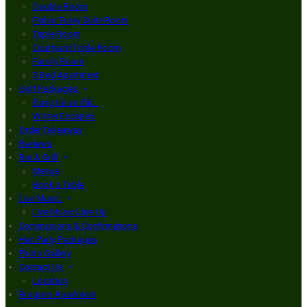
Double Room
Finbar Furey Suite Room
Triple Room
Courtyard Triple Room
Family Room
3 Bed Apartment
Golf Packages
Đang tải ưu đãi…
Winter Escapes
Order Takeaway
Reviews
Bar & Grill
Menus
Book a Table
Live Music
Live Music Line Up
Communions & Confirmations
Hen Party Packages
Photo Gallery
Contact Us
Location
Brogans Apartment