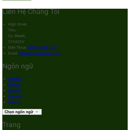
Liên Hệ Chúng Tôi
High Street,
Trim,
Co. Meath,
C15 K2CV
Điện Thoại
:
+353 46 943 1237
Email:
info@broganshotel.com
Ngôn ngữ
Deutsch
English
Español
Français
Italiano
Chọn ngôn ngữ
Trang