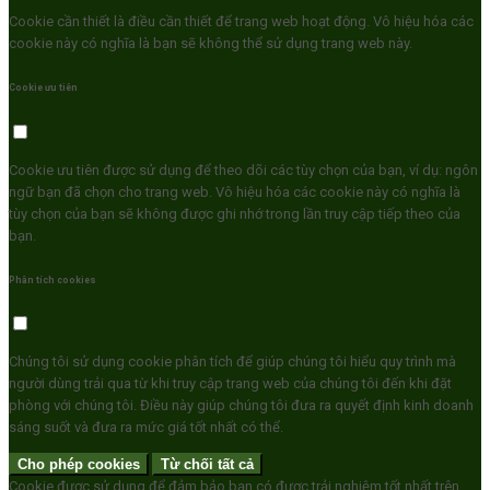
Cookie cần thiết là điều cần thiết để trang web hoạt động. Vô hiệu hóa các
cookie này có nghĩa là bạn sẽ không thể sử dụng trang web này.
Cookie ưu tiên
Cookie ưu tiên được sử dụng để theo dõi các tùy chọn của bạn, ví dụ: ngôn
ngữ bạn đã chọn cho trang web. Vô hiệu hóa các cookie này có nghĩa là
tùy chọn của bạn sẽ không được ghi nhớ trong lần truy cập tiếp theo của
bạn.
Phân tích cookies
Chúng tôi sử dụng cookie phân tích để giúp chúng tôi hiểu quy trình mà
người dùng trải qua từ khi truy cập trang web của chúng tôi đến khi đặt
phòng với chúng tôi. Điều này giúp chúng tôi đưa ra quyết định kinh doanh
sáng suốt và đưa ra mức giá tốt nhất có thể.
Cho phép cookies
Từ chối tất cả
Cookie được sử dụng để đảm bảo bạn có được trải nghiệm tốt nhất trên